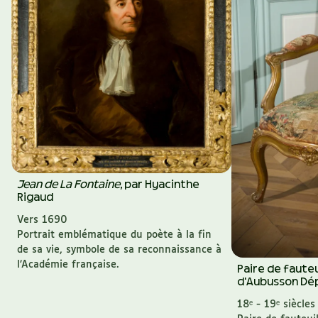
Jean de La Fontaine
, par Hyacinthe
Rigaud
Vers
1690
Portrait emblématique du poète à la fin
de sa vie, symbole de sa reconnaissance à
l’Académie française.
Paire de fauteu
d'Aubusson
Dé
18ᵉ - 19ᵉ siècles