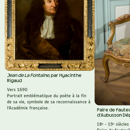
Jean de La Fontaine
, par Hyacinthe
Rigaud
Vers
1690
Portrait emblématique du poète à la fin
de sa vie, symbole de sa reconnaissance à
l’Académie française.
Paire de fauteu
d'Aubusson
Dé
18ᵉ - 19ᵉ siècles