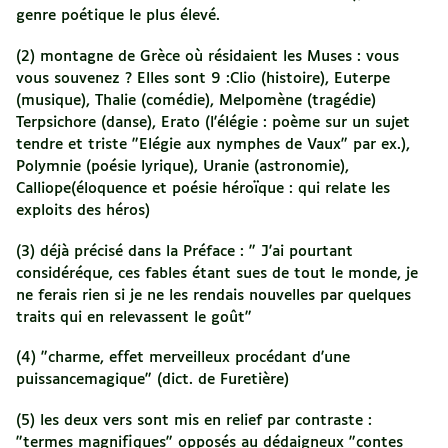
genre poétique le plus élevé.
(2) montagne de Grèce où résidaient les Muses : vous
vous souvenez ? Elles sont 9 :Clio (histoire), Euterpe
(musique), Thalie (comédie), Melpomène (tragédie)
Terpsichore (danse), Erato (l'élégie : poème sur un sujet
tendre et triste "Elégie aux nymphes de Vaux" par ex.),
Polymnie (poésie lyrique), Uranie (astronomie),
Calliope(éloquence et poésie héroïque : qui relate les
exploits des héros)
(3) déjà précisé dans la Préface : " J'ai pourtant
considéréque, ces fables étant sues de tout le monde, je
ne ferais rien si je ne les rendais nouvelles par quelques
traits qui en relevassent le goût"
(4) "charme, effet merveilleux procédant d'une
puissancemagique" (dict. de Furetière)
(5) les deux vers sont mis en relief par contraste :
"termes magnifiques" opposés au dédaigneux "contes